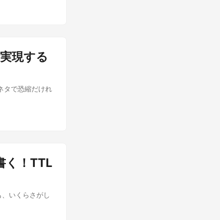
mで実現する
じネタで恐縮だけれ
書く！TTL
も、いくらさがし