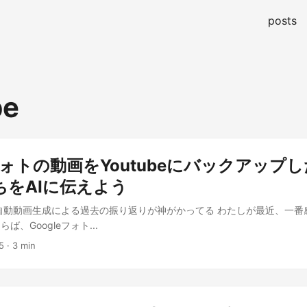
posts
be
eフォトの動画をYoutubeにバックアップ
ちをAIに伝えよう
トの自動動画生成による過去の振り返りが神がかってる わたしが最近、一
、Googleフォト...
5
· 3 min