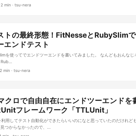
 2 min · tsu-nera
トの最終形態！FitNesseとRubySli
ーエンドテスト
RubySlimを使ってでエンドツーエンドを書いてみました。 なんどもおんな
ub...
2 min · tsu-nera
ermマクロで自由自在にエンドツーエンドを
Unitフレームワーク「TTLUnit」
マクロを利用してテスト自動化ができたらいいのになと思っていたのだけれど
見つからなかったので、...