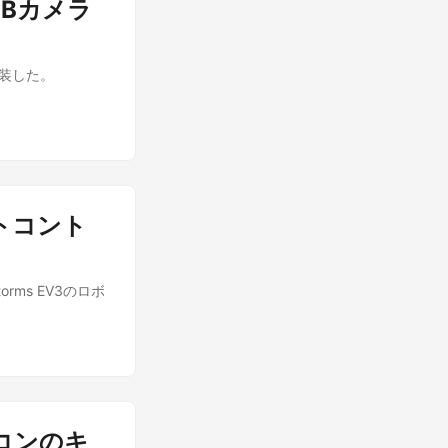
のWEBカメラ
rを実装した。
モートコント
torms EV3のロボ
ソコンのキ