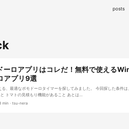
posts
ck
ドーロアプリはコレだ！無料で使えるWin
ロアプリ9選
7 で使える、最適なポモドーロタイマーを探してみました。 今回探した条件は
と トマトの見積もり機能があること あとは...
3 min · tsu-nera