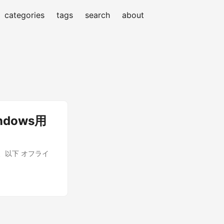
categories
tags
search
about
dows用
、以下 オフライ