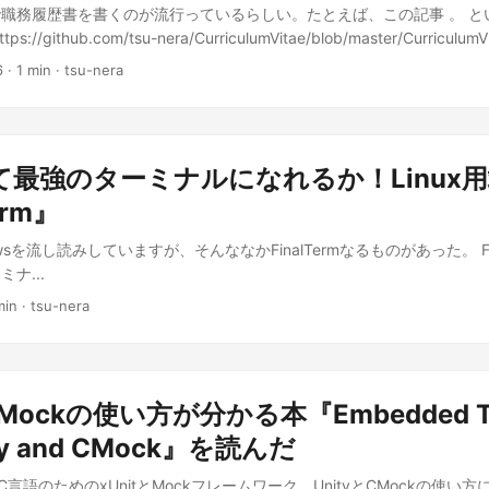
b上で職務履歴書を書くのが流行っているらしい。たとえば、この記事 。 
//github.com/tsu-nera/CurriculumVitae/blob/master/Curriculu
..
6
· 1 min · tsu-nera
て最強のターミナルになれるか！Linux
erm』
ewsを流し読みしていますが、そんななかFinalTermなるものがあった。 Fi
ナ...
min · tsu-nera
CMockの使い方が分かる本『Embedded Te
ity and CMock』を読んだ
kはC言語のためのxUnitとMockフレームワーク。UnityとCMockの使