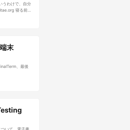
というわけで、自分
mVitae.org 寝る前に
用端末
nalTerm、最後
sting
い方について、電子書