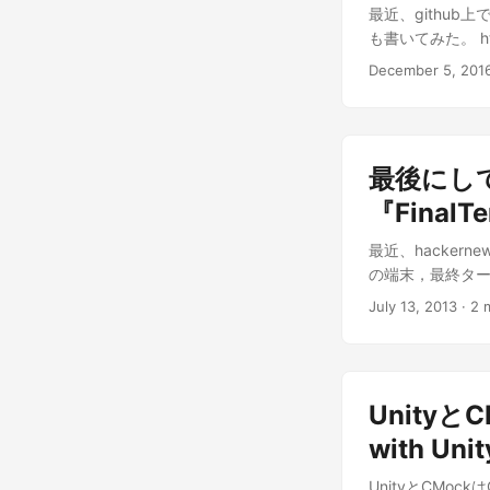
最近、githu
も書いてみた。 https:
ふと思いついて書.
December 5, 201
最後にし
『FinalT
最近、hackern
の端末，最終ターミ
July 13, 2013
· 2 
Unityと
with Un
UnityとCMoc