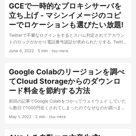
GCEで一時的なプロキシサーバを
立ち上げ - マシンイメージのコピ
ーでロケーションも選びたい放題!
Twitterで不審なログインをするとスパム判定されてアカウン
トのロックがかかり電話番号認証が求められたりする. Twitter
ご利用のアカウ...
June 6, 2022
· 5 min · tsu-nera
Google Colabのリージョンを調べ
てCloud Storageからのダウンロ
ード料金を節約する方法
前回の記事でGoogle Colabをつかってウェイウェイ していた
ら数日で1000円近くされてしまったのでなぜなのか調べまし
た…...
May 1, 2022
· 2 min · tsu-nera