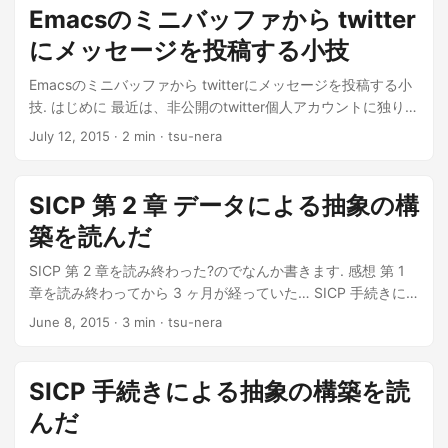
face '(:height 2000)) (buffer-face-mode))) (global-set-key
Emacsのミニバッファから twitter
(kbd "C-<f9>") 'my:time-now) 時間を確認し...
にメッセージを投稿する小技
Emacsのミニバッファから twitterにメッセージを投稿する小
技. はじめに 最近は、非公開のtwitter個人アカウントに独り言
をすること...
July 12, 2015
· 2 min · tsu-nera
SICP 第 2 章 データによる抽象の構
築を読んだ
SICP 第 2 章を読み終わった?のでなんか書きます. 感想 第 1
章を読み終わってから 3 ヶ月が経っていた… SICP 手続きに
よる抽象の構築を読んだ |...
June 8, 2015
· 3 min · tsu-nera
SICP 手続きによる抽象の構築を読
んだ