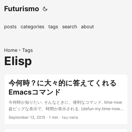
Futurismo
posts
categories
tags
search
about
Home
»
Tags
Elisp
今何時？に大々的に答えてくれる
Emacsコマンド
今何時か知りたい. そんなときに、便利なコマンド. time-now
超ビッグな表示で、時間が表示される. (defun my:time-now
() (interactive) (let ((temp-buffer-show-function 'switch-to-
September 13, 2015
· 1 min · tsu-nera
buffer)) (with-output-to-temp-buffer "*time-now*" (princ
(format-time-string "%H:%M"))) (setq buffer-face-mode-