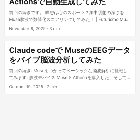
Actionsで自動生成してみた
前回の続きです。 瞑想は心のスポーツ？集中瞑想の深さを
Muse脳波で数値化スコアリングしてみた！ | Futurismo Muse
S Athena1の脳波データ分析を、Gi...
November 8, 2025
· 3 min
Claude codeで MuseのEEGデータ
をバイブ脳波分析してみた
前回の続き. Museをつかってベーシックな脳波解析に挑戦し
てみます. 脳波デバイス Muse S Athenaを購入した。そして今
から、ヂを動かす。 | Futurismo Claude...
October 19, 2025
· 7 min
© 2026
Futurismo
Powered by
Hugo
&
PaperMod