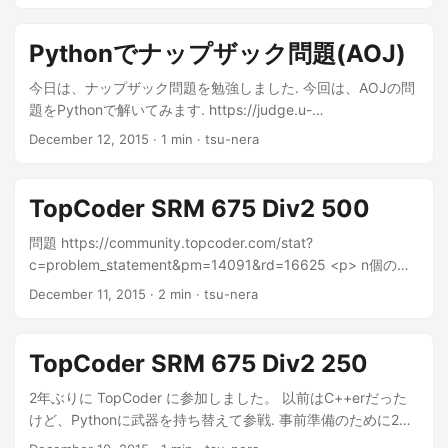
Pythonでナップザック問題(AOJ)
今日は、ナップザック問題を勉強しました. 今回は、AOJの問
題をPythonで解いてみます. https://judge.u-
aizu.ac.jp/onlinejudge/description.jsp?id=DPL_1_B&lang=jp
December 12, 2015
· 1 min · tsu-nera
ナップザック問題については、以下のサイトを参考に...
TopCoder SRM 675 Div2 500
問題 https://community.topcoder.com/stat?
c=problem_statement&pm=14091&rd=16625 <p> n個の街
がある。二つの街を移動するには、dist[i][j]時間かかる. </p>
December 11, 2015
· 2 min · tsu-nera
<p> また、k magic pointが与えられる。 magic pointをつか
うと...
TopCoder SRM 675 Div2 250
2年ぶりに TopCoder に参加しました。 以前はC++erだった
けど、Pythonに武器を持ち替えて参戦. 事前準備のために20
時間くらいトレーニングを積ん...