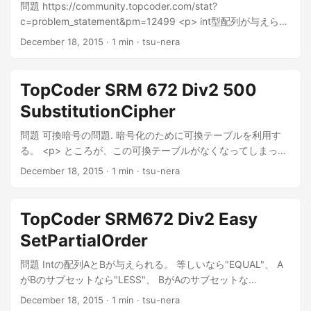
問題 https://community.topcoder.com/stat?
c=problem_statement&pm=12499 <p> int型配列が与えられ
る。 ２個の数値の位置を入れ替える場合、得られるユニーク
December 18, 2015
· 1 min · tsu-nera
な数列が何通りあるか. </p> 方針 全通り swapしてみて、ユ
ニ...
TopCoder SRM 672 Div2 500
SubstitutionCipher
問題 可換暗号の問題. 暗号化のために可換テーブルを利用す
る。 <p> ところが、この可換テーブルがなくなってしまっ
た。 </p> <p> a,b, y が与えられるので a -> b の...
December 18, 2015
· 1 min · tsu-nera
TopCoder SRM672 Div2 Easy
SetPartialOrder
問題 Intの配列AとBが与えられる。 等しいなら"EQUAL"、 A
がBのサブセットなら"LESS"、 BがAのサブセットな
ら"GREATER"、...
December 18, 2015
· 1 min · tsu-nera