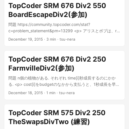
TopCoder SRM 676 Div2 550
BoardEscapeDiv2(参加)
問題 https://community.topcoder.com/stat?
c=problem_statement&pm=13299 <p> アリスとボブは、r行
およびc列のグリッドに分割された矩形ボードを持っていま
December 19, 2015
· 3 min · tsu-nera
す。 グリッドは、String []型sで記述されています。 S...
TopCoder SRM 676 Div2 250
FarmvilleDiv2(参加)
問題 n個の植物がある. それぞれ time[i]秒成長するのにかか
る. <p> cost[i]をbudgetのなかから支払うと、1秒成長を早め
ることがで...
December 18, 2015
· 1 min · tsu-nera
TopCoder SRM 575 Div2 250
TheSwapsDivTwo (練習)