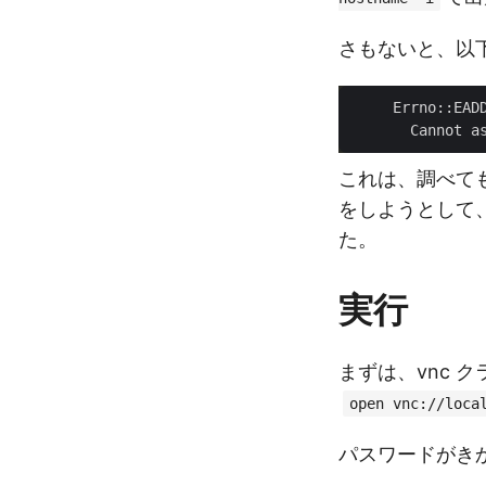
さもないと、以
     Errno::EADD
       Cannot a
これは、調べて
をしようとして
た。
実行
まずは、vnc 
open vnc://loca
パスワードがき