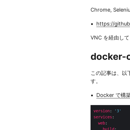
Chrome, Sele
https://gith
VNC を経由し
docker
この記事は、以下の
す。
Docker で構築す
version
:
'3'
services
:
web
:
build
:
.