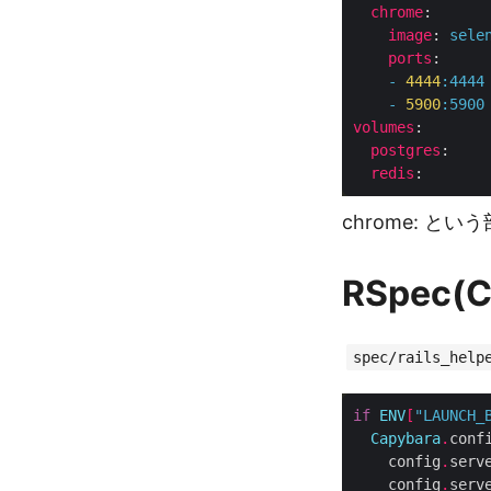
chrome
:
image
:
sele
ports
:
-
4444
:
4444
-
5900
:
5900
volumes
:
postgres
:
redis
:
chrome: と
RSpec(
spec/rails_help
if
ENV
[
"LAUNCH_
Capybara
.
conf
    config
.
serv
    config
.
serv