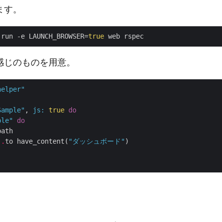
ます。
 run -e LAUNCH_BROWSER=
true
感じのものを用意。
helper"
Sample"
, 
js
:
true
do
ple"
do
ath

)
.
to have_content(
"ダッシュボード"
)
