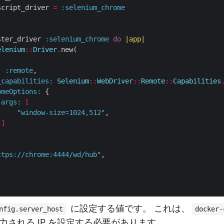
script_driver 
=
:selenium_chrome
ster_driver 
:selenium_chrome
do
|
app
|
elenium
::
Driver
.
new(

:
:remote
,

_capabilities
:
Selenium
::
WebDriver
::
Remote
::
Capabilities
omeOptions
:
 {

args
:
[
"window-size=1024,512"
,

]
ttps://chrome:4444/wd/hub"
,

に設定する値です。 これは、
nfig.server_host
docker-
力される IP を設定する必要があります。