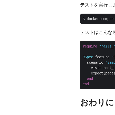
テストを実行し
$ docker-compse
テストはこんな
require
"rails_
RSpec
.
feature 
"
  scenario 
"sam
    visit root_p
    expect(page
end
end
おわりに