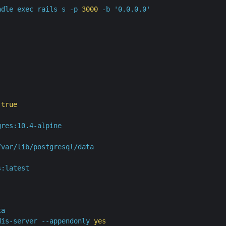
ndle
exec
rails
s
-p
3000
-b
'0.0.0.0'
true
gres:10.4-alpine
/var/lib/postgresql/data
s:latest
ta
dis-server
--appendonly
yes