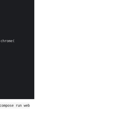
.
chrome(

compose run web