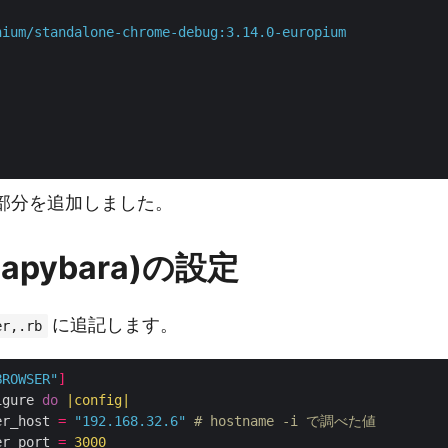
nium/standalone-chrome-debug:3.14.0-europium
いう部分を追加しました。
Capybara)の設定
に追記します。
er,.rb
BROWSER"
]
igure 
do
|
config
|
er_host 
=
"192.168.32.6"
# hostname -i で調べた値
er_port 
=
3000