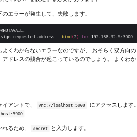
下のエラーが発生して、失敗します。
RNOTAVAIL:

ssign requested address - 
bind
(
2
)
for
もよくわからないエラーなのですが、 おそらく双方向の
、アドレスの競合が起こっているのでしょう。 よくわか
クライアントで、
にアクセスします。 
vnc://loalhost:5900
lhost:5900
かれるため、
と入力します。
secret