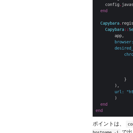
    config
.
java
end
Capybara
.
regi
Capybara
::
S
        app,

browser
desired
chr
            }

        ),

url
:
"h
        )

end
end
ポイントは、
co
で出
hostname -i