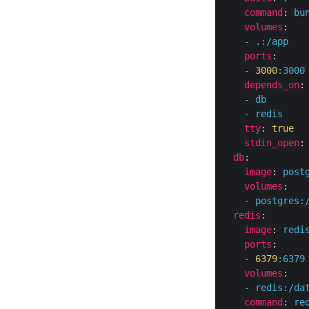
command
:
bu
volumes
:
-
.:/app
ports
:
-
3000
:
3000
depends_on
:
-
db
-
redis
tty
:
true
stdin_open
:
db
:
image
:
post
volumes
:
-
postgres:
redis
:
image
:
redi
ports
:
-
6379
:
6379
volumes
:
-
redis:/da
command
:
re