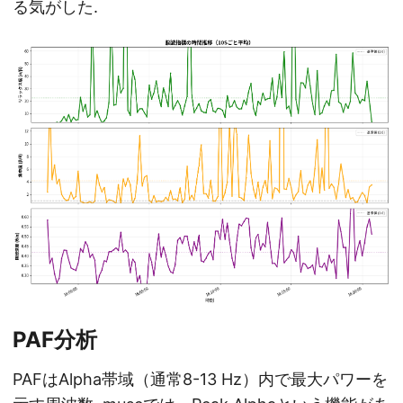
る気がした.
PAF分析
PAFはAlpha帯域（通常8-13 Hz）内で最大パワーを