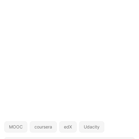
MOOC
coursera
edX
Udacity