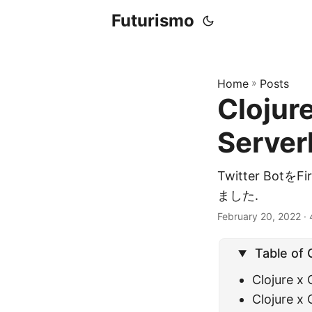
Futurismo
Home
»
Posts
Cloju
Serve
Twitter BotをF
ました.
February 20, 2022
· 
Table of
Clojure 
Clojure 