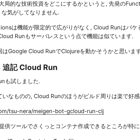
の大局的な技術投資をどこにするかというと, 先発のFunct
のような気がしてなりません.
tionsは機能が限定的で広がりがなく, Cloud Runは
nsもCloud Runもサーバレスという点で機能は似ています.
oogle Cloud RunでClojureを動かそうかと思います
3 追記 Cloud Run
d Runも試しました.
いなものの, Cloud Runのほうがビルド周りは楽で好感
com/tsu-nera/meigen-bot-gcloud-run-clj
ogle提供ツールでさくっとコンテナ作成できるところが特に