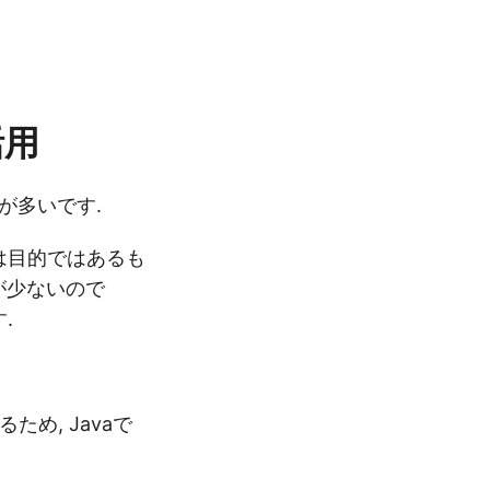
活用
せが多いです.
証は目的ではあるも
験が少ないので
.
ため, Javaで