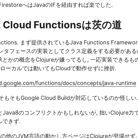
らFirestoreへはJavaのIFを経由すれば楽でした.
 x Cloud Functionsは茨の道
ctions. まず提供されているJava Functions Framewo
tionインタフェースの実装としてクラス定義をする必要がある
とかの概念をClojureが嫌ってるし, 一応実装できる
局ローカルでは動いてもCloudで動作せずに挫折.
ud.google.com/functions/docs/concepts/java-runtime
にそもそもGoogle Cloud Buildが対応しているのか怪しい.
1とJava8のコンフリクトかもしれないが, 拙いClojur
できず.
tionsの他のJVM言語の動かし方ページはClojureが登場せず.