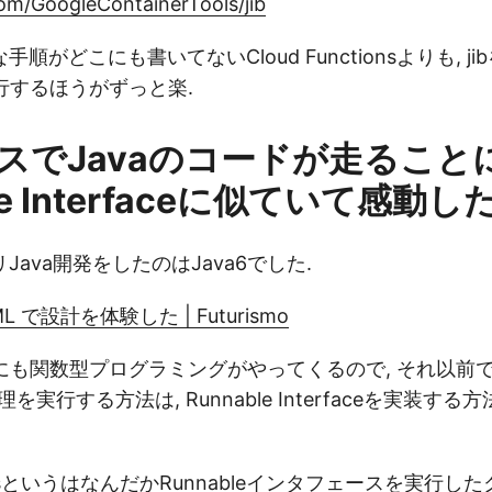
com/GoogleContainerTools/jib
がどこにも書いてないCloud Functionsよりも, jib
実行するほうがずっと楽.
スでJavaのコードが走ること
le Interfaceに似ていて感動し
ava開発をしたのはJava6でした.
 で設計を体験した | Futurismo
avaにも関数型プログラミングがやってくるので, それ以
理を実行する方法は, Runnable Interfaceを実装す
tionsというはなんだかRunnableインタフェースを実行したク