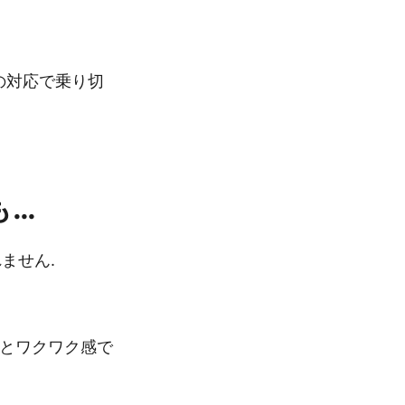
う謎の対応で乗り切
も…
しれません.
きとワクワク感で