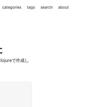
categories
tags
search
about
た
ってClojureで作成し