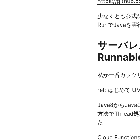
https://github.
少なくとも公式な手順
RunでJavaを
サーバレ
Runnab
私が一番ガッツリJ
ref:
はじめて UML
Java8からJ
方法でThread処
た.
Cloud Func