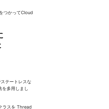
をつかってCloud
に
た
前でステートレスな
る方法を多用しまし
ラスを Thread