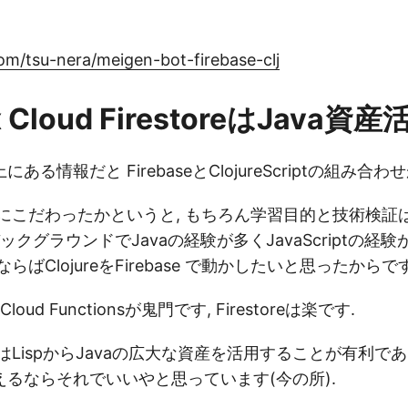
com/tsu-nera/meigen-bot-firebase-clj
 x Cloud FirestoreはJava資産
る情報だと FirebaseとClojureScriptの組み合わ
ureにこだわったかというと, もちろん学習目的と技術検
ックグラウンドでJavaの経験が多くJavaScriptの経
るならばClojureをFirebase で動かしたいと思ったからです
oud Functionsが鬼門です, Firestoreは楽です.
reはLispからJavaの広大な資産を活用することが有利である
るならそれでいいやと思っています(今の所).