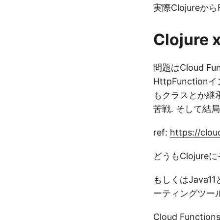
実際Clojureか
Clojure
問題はCloud Fun
HttpFunc
もクラスとか継承
苦戦. そして結
ref:
https://clo
どうもClojure
もしくはJava1
ーティングツール
Cloud Func