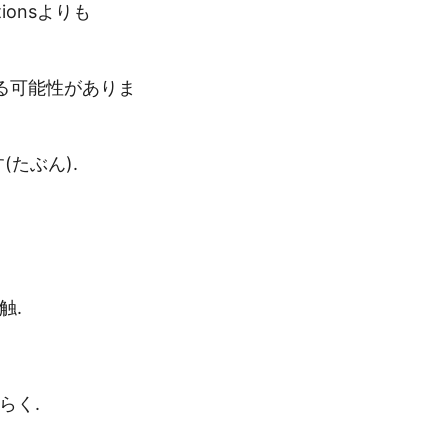
ionsよりも
バケる可能性がありま
(たぶん).
触.
らく.