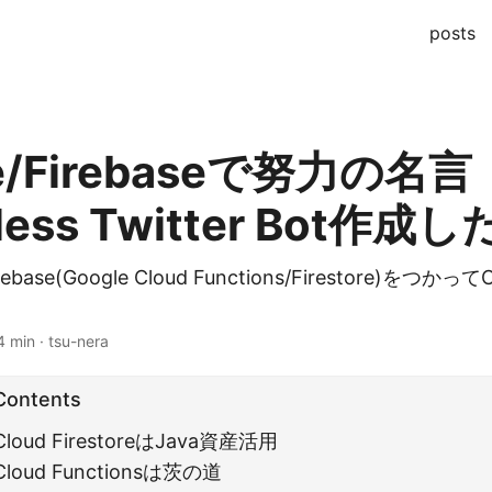
posts
re/Firebaseで努力の名言
rless Twitter Bot作成し
irebase(Google Cloud Functions/Firestore)をつか
4 min · tsu-nera
 Contents
x Cloud FirestoreはJava資産活用
x Cloud Functionsは茨の道