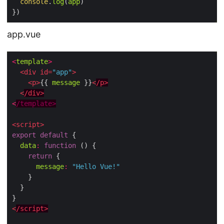
console
.
log
(
app
)

app.vue
<
template
>
<
div
id
=
"app"
>
<
p
>
{{ 
message
 }}
<
/
p
>
<
/
div
>
<
/template>
<
script
>
export
default
 {

data
:
function
 (
) 
{

return
 {

message
:
"Hello Vue!"
    }

  }

<
/
script
>