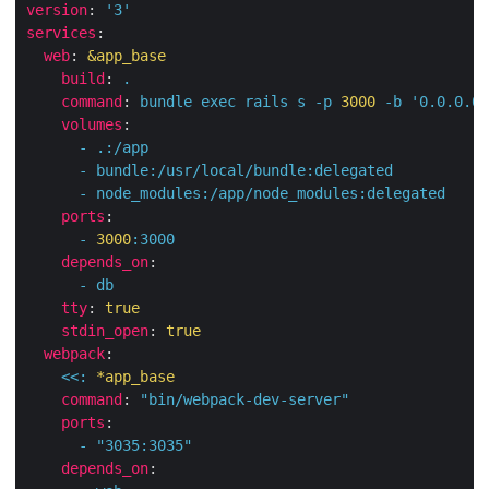
version
:
'3'
services
:
web
:
&app_base
build
:
.
command
:
bundle
exec
rails
s
-p
3000
-b
'0.0.0.0'
volumes
:
-
.:/app
-
bundle:/usr/local/bundle:delegated
-
node_modules:/app/node_modules:delegated
ports
:
-
3000
:
3000
depends_on
:
-
db
tty
:
true
stdin_open
:
true
webpack
:
<<
:
*app_base
command
:
"bin/webpack-dev-server"
ports
:
-
"3035:3035"
depends_on
: