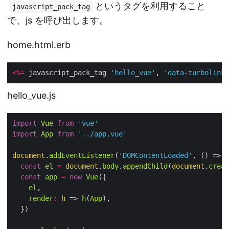
というタグを利用すること
javascript_pack_tag
で、js を呼び出します。
home.html.erb
<%=
 javascript_pack_tag 
'hello_vue'
, 
'data-turbolinks
hello_vue.js
import
Vue
from
'vue'
import
App
from
'../app.vue'
document
.
addEventListener
(
'DOMContentLoaded'
, 
() =>
 {

const
el
=
document
.
body
.
appendChild
(
document
.
creat
const
app
=
new
Vue
({

el
,

render
:
h
 =>
h
(
App
),

  })
