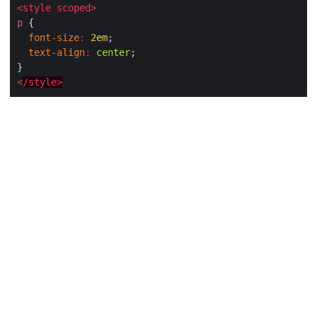
<
style
scoped
>
p
 {

font
-
size
:
2
em
;

text
-
align
:
center
;

<
/
style
>