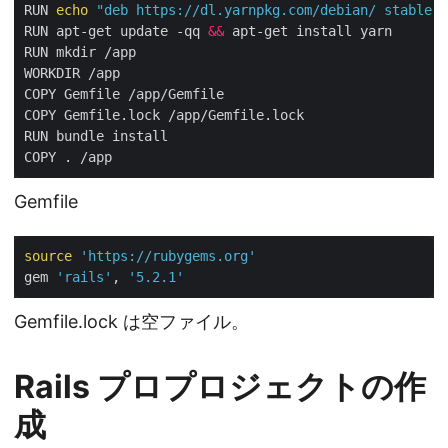
RUN 
echo
"deb https://dl.yarnpkg.com/debian/ stable m
RUN apt-get update -qq 
&&
 apt-get install yarn

RUN mkdir /app

WORKDIR /app

COPY Gemfile /app/Gemfile

COPY Gemfile.lock /app/Gemfile.lock

RUN bundle install

Gemfile
source
'https://rubygems.org'
gem 
'rails'
, 
'5.2.1'
Gemfile.lock は空ファイル。
Rails プロプロジェクトの作
成