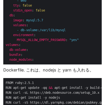
-
web
tty
:
false
stdin_open
:
false
db
:
image
:
mysql:5.7
volumes
:
-
db-volume:/var/lib/mysql
environment
:
MYSQL_ALLOW_EMPTY_PASSWORD
:
"yes"
volumes
:
db-volume
:
bundle
:
node_modules
:
Dockerfile. これは、nodejs と yarn も入れる。
FROM ruby:2.5.1

RUN apt-get update -qq 
&&
 apt-get install -y build-es
RUN curl -sL https://deb.nodesource.com/setup_10.x | 
RUN apt-get install -y nodejs

RUN curl -sS https://dl.yarnpkg.com/debian/pubkey.gpg