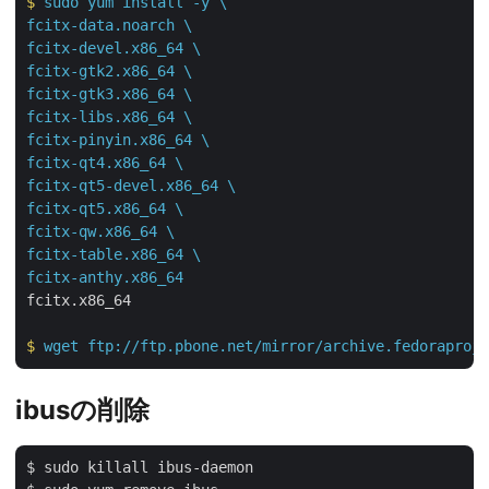
$
sudo yum install -y \

fcitx-data.noarch \

fcitx-devel.x86_64 \

fcitx-gtk2.x86_64 \

fcitx-gtk3.x86_64 \

fcitx-libs.x86_64 \

fcitx-pinyin.x86_64 \

fcitx-qt4.x86_64 \

fcitx-qt5-devel.x86_64 \

fcitx-qt5.x86_64 \

fcitx-qw.x86_64 \

fcitx-table.x86_64 \

fcitx-anthy.x86_64
fcitx.x86_64
$
wget ftp://ftp.pbone.net/mirror/archive.fedoraproje
ibusの削除
$ sudo killall ibus-daemon
