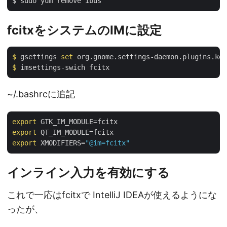
fcitxをシステムのIMに設定
$
 gsettings 
set
 org.gnome.settings-daemon.plugins.key
$
 imsettings-swich fcitx
~/.bashrcに追記
export
export
export
 XMODIFIERS=
"@im=fcitx"
インライン入力を有効にする
これで一応はfcitxで IntelliJ IDEAが使えるようにな
ったが、