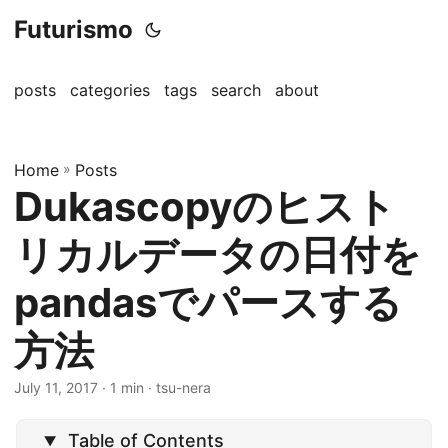
Futurismo
posts
categories
tags
search
about
Home
»
Posts
Dukascopyのヒスト
リカルデータの日付を
pandasでパースする
方法
July 11, 2017
· 1 min · tsu-nera
Table of Contents