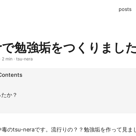
posts
terで勉強垢をつくりまし
· 2 min · tsu-nera
 Contents
ったか？
中毒のtsu-neraです。流行りの？？勉強垢を作って見ま