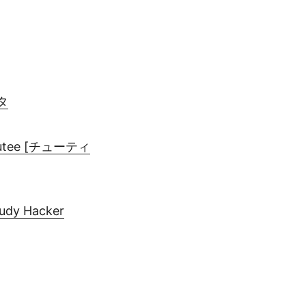
タ
ee [チューティ
y Hacker