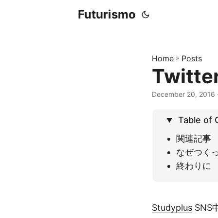
Futurismo
Home
»
Posts
Twit
December 20, 2016
Table of
関連記事
なぜつく
終わりに
Studyplus
SNS