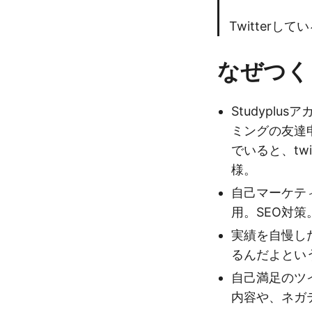
Twitter
なぜつく
Studypl
ミングの友達
でいると、tw
様。
自己マーケテ
用。SEO対策
実績を自慢し
るんだよとい
自己満足のツ
内容や、ネガ