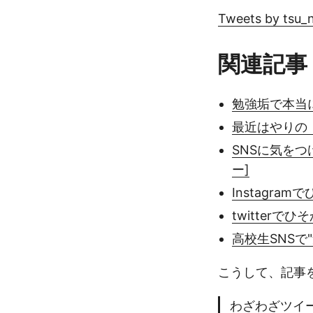
Tweets by tsu_
関連記事
勉強垢で本当に
最近はやりの
SNSに気をつ
ー]
Instagra
twitterで
高校生SNSで
こうして、記事
わざわざツイ