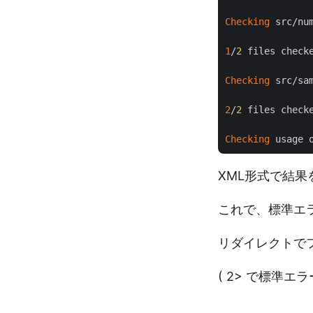
Checking
 src/num
1
/
2
 files check
Checking
 src/sam
2
/
2
 files check
Checking
XML形式で結果
これで、標準エ
リダイレクトで
( 2> で標準エ