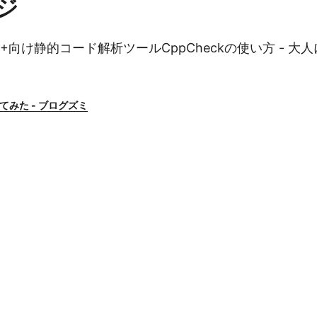
ジ
++向け静的コード解析ツールCppCheckの使い方 - 大
ってみた - ブログズミ