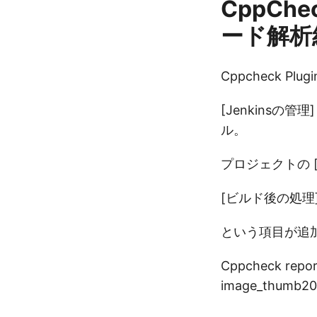
CppChe
ード解析
Cppcheck Pl
[Jenkinsの管
ル。
プロジェクトの [
[ビルド後の処理] に [
という項目が追
Cppcheck r
image_thumb20.