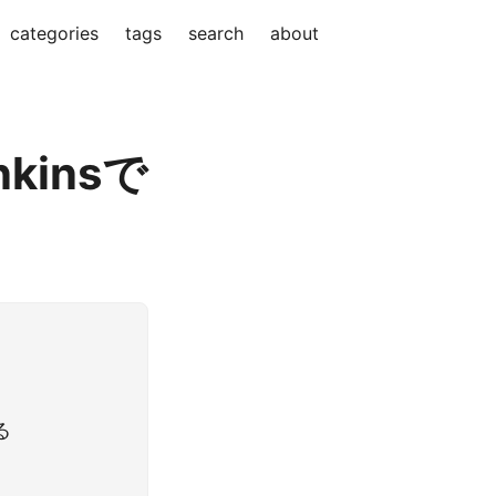
categories
tags
search
about
kinsで
る