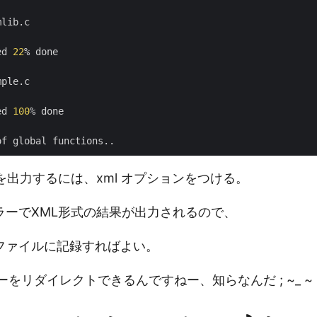
lib.c

ed 
22
% done

ple.c

ed 
100
% done

を出力するには、xml オプションをつける。
ラーでXML形式の結果が出力されるので、
ファイルに記録すればよい。
ラーをリダイレクトできるんですねー、知らなんだ ; ~_ ~ 