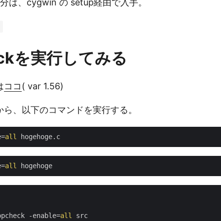
分は、cygwin の setup経由で入手。
eckを実行してみる
は
ココ
( var 1.56)
から、以下のコマンドを実行する。
e=
all
e=
all
ppcheck -enable=
all
 src
