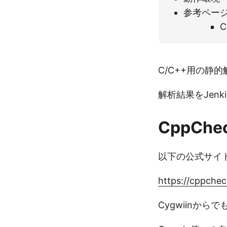
参考ペー
C
C/C++用の静
解析結果をJen
CppC
以下の公式サイ
https://cppchec
Cygwiinから