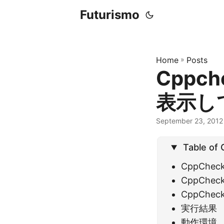
Futurismo
Home
»
Posts
Cppc
表示し
September 23, 2012
Table of
CppCh
CppCh
CppChe
実行結果
動作環境