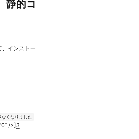
れて、静的コ
選択して、インストー
。
像なくなりました
0” />]
3