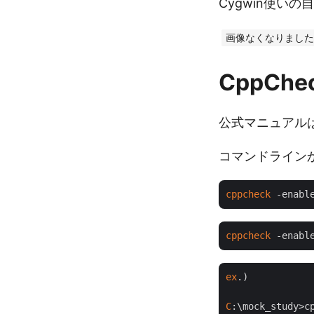
Cygwin使いの自
画像なくなりました
CppCh
公式マニュアル
コマンドライン
cppcheck
 -enabl
cppcheck
 -enabl
ex
.)

C
:\mock_study>c