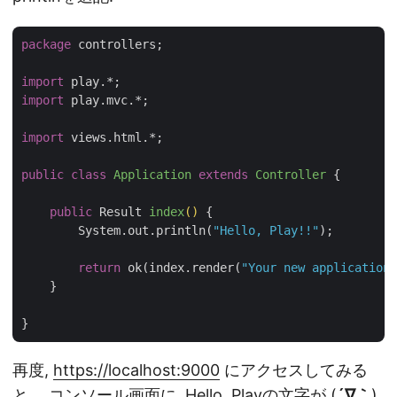
package
 controllers;

import
import
 play.mvc.*;

import
 views.html.*;

public
class
Application
extends
Controller
{

public
 Result 
index
()
{

        System.out.println(
"Hello, Play!!"
);

return
 ok(index.render(
"Your new application 
    }

再度,
https://localhost:9000
にアクセスしてみる
と、 コンソール画面に. Hello, Playの文字が (
´∇｀
)