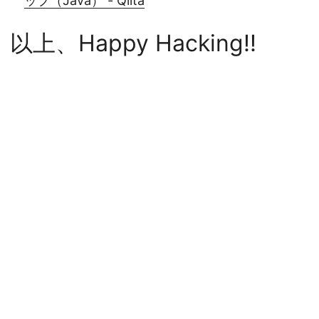
ップ（Java） - Qiita
以上、Happy Hacking!!