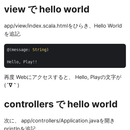
view で hello world
app/view/index.scala.htmlをひらき、Hello World
を追記.
@(message: 
String
)

再度 Webにアクセスすると、 Hello, Playの文字が
(
´∇｀
)
controllers で hello world
次に、 app/controllers/Application.javaを開き
printlnを追記.