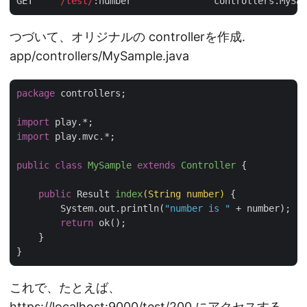
GET     
/test/
:number               controllers.MySam
つづいて、オリジナルの controllerを作成.
app/controllers/MySample.java
package
 controllers;

import
import
 play.mvc.*;

public
class
MySample
extends
Controller
{

public
 Result 
index
(String number)
{

        System.out.println(
"number is "
 + number);

return
 ok();

    }

これで、たとえば、
https://localhost:9000/test/200 にアクセスする