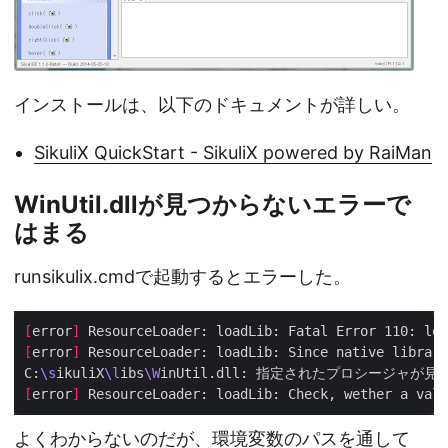
インストールは、以下のドキュメントが詳しい。
SikuliX QuickStart - SikuliX powered by RaiMan
WinUtil.dllが見つからないエラーで
はまる
runsikulix.cmdで起動するとエラーした。
[
error
]
[
error
]
 ResourceLoader: loadLib: Since native library
C:
\s
ikuliX
\l
ibs
\W
[
error
]
 ResourceLoader: loadLib: Check, wether a vali
よくわからないのだが、環境変数のパスを通して