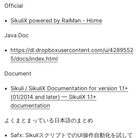
Official
SikuliX powered by RaiMan - Home
Java Doc
https://dl.dropboxusercontent.com/u/4289552
5/docs/index.html
Document
Sikuli / SikuliX Documentation for version 1.1+
(01/2014 and later) — SikuliX 1.1+
documentation
よくまとまっている日本語のまとめ
Safx: SikuliスクリプトでのUI操作自動化を試して