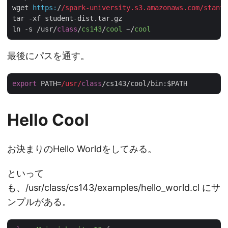
wget 
https:
/
/spark-university.s3.amazonaws.com/stanfo
tar -xf student-dist.tar.gz

ln -s /usr/
class
/
cs143
/
cool
 ~/
cool
最後にパスを通す。
export
 PATH=
/usr/
class
Hello Cool
お決まりのHello Worldをしてみる。
といって
も、/usr/class/cs143/examples/hello_world.cl にサ
ンプルがある。