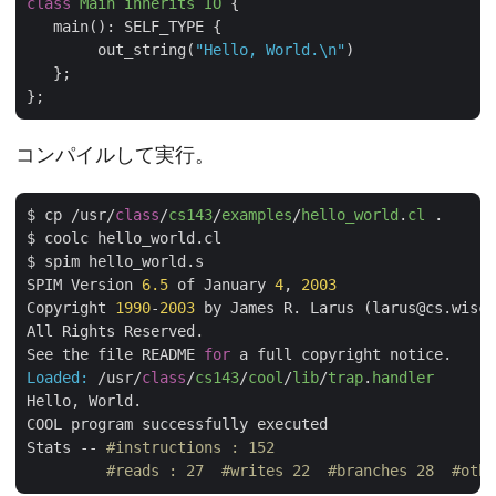
class
Main
inherits
IO
 {
   main(): SELF_TYPE {

        out_string(
"Hello, World.\n"
)

   };

コンパイルして実行。
$ cp /usr/
class
/
cs143
/
examples
/
hello_world
.
cl
 .
$ coolc hello_world.cl

$ spim hello_world.s

SPIM Version 
6.5
 of January 
4
, 
2003
Copyright 
1990
-
2003
 by James R. Larus (larus@cs.wisc.
All Rights Reserved.

See the file README 
for
Loaded:
 /usr/
class
/
cs143
/
cool
/
lib
/
trap
.
handler
Hello, World.

COOL program successfully executed

Stats -- 
#instructions : 152
#reads : 27  #writes 22  #branches 28  #othe