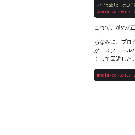
/*「table」の1
#main-contents
これで、gist
ちなみに、ブロ
が、スクロール
くして回避した
#main-contents