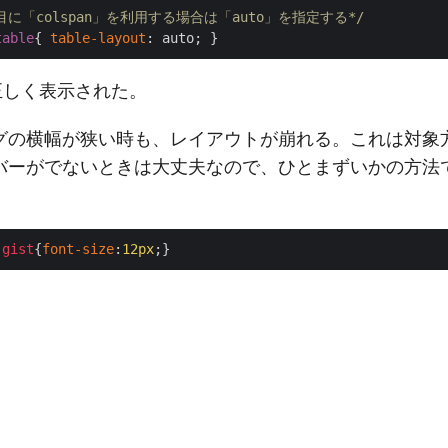
行目に「colspan」を利用する場合は「auto」を指定する*/
table
{ 
table-layout
が正しく表示された。
グの横幅が狭い時も、レイアウトが崩れる。これは対象
バーがでないときは大丈夫なので、ひとまずいかの方法
。
.gist
{
font-size
:
12px
;}