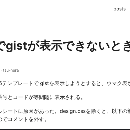
posts
 でgistが表示できないと
 · tsu-nera
 賢威6テンプレートで gistを表示しようとすると、ウマク
番号とコードが等間隔に表示される。
シートに原因があった。design.cssを除くと、以下
のでコメントを外す。