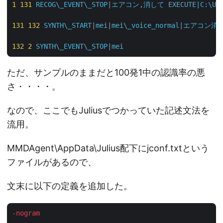
1
131
RECOG\_EVENT\_STOP|エアコン,消して
EXECUTE|C:\Us
131
132
SYNTH\_START|mei|mei\_voice_normal|エアコン
132
2
SYNTH\_EVENT\_STOP|mei
ただ、サンプルのままだと100発1中の認識率の悪
さ・・・・。
なので、ここでもJuliusでつかっていた記述文法を
流用。
MMDAgent\AppData\Julius配下にjconf.txtという
ファイルがあるので、
文末に以下の定義を追加した。
-nogram