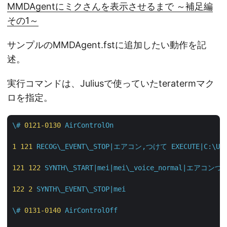
MMDAgentにミクさんを表示させるまで ～補足編
その1～
サンプルのMMDAgent.fstに追加したい動作を記
述。
実行コマンドは、Juliusで使っていたteratermマク
ロを指定。
\#
0121
-0130
AirControlOn
1
121
RECOG\_EVENT\_STOP|エアコン,つけて
EXECUTE|C:\Us
121
122
SYNTH\_START|mei|mei\_voice_normal|エアコン
122
2
SYNTH\_EVENT\_STOP|mei
\#
0131
-0140
AirControlOff